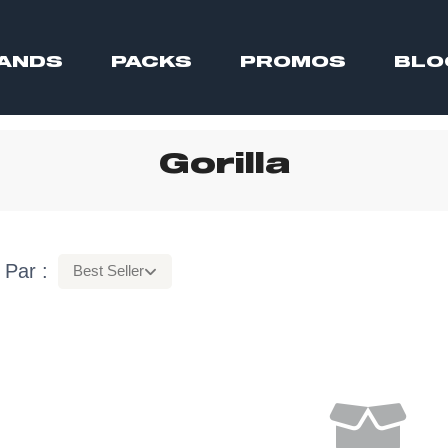
ANDS
PACKS
PROMOS
BLO
Gorilla
 Par :
Best Seller