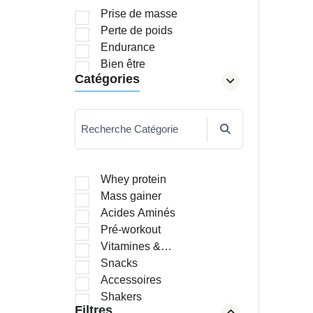
Prise de masse
Perte de poids
Endurance
Bien être
Catégories
Recherche Catégorie
Whey protein
Mass gainer
Acides Aminés
Pré-workout
Vitamines &
Minéraux
Snacks
Accessoires
Shakers
Filtres
Brûleurs de graisses