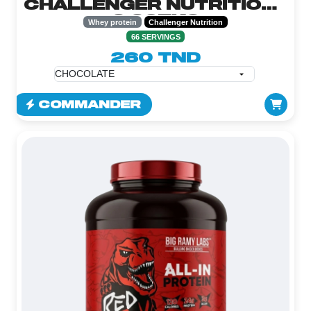
CHALLENGER NUTRITION -
2.267KG
Whey protein
Challenger Nutrition
66 SERVINGS
260 TND
COMMANDER