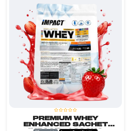
PREMIUM WHEY
ENHANCED SACHET
IMPACT - 1.890KG