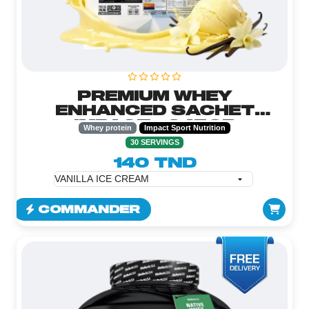
PREMIUM WHEY
ENHANCED SACHET
IMPACT - 945GR
Whey protein
Impact Sport Nutrition
30 SERVINGS
140 TND
COMMANDER