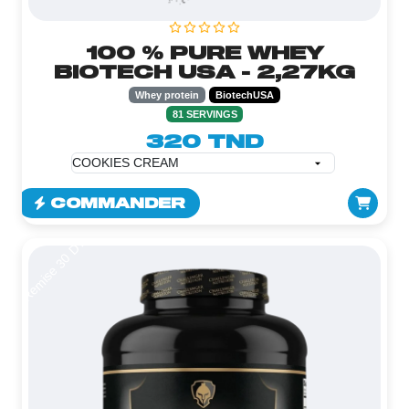
100 % PURE WHEY
BIOTECH USA - 2,27KG
Whey protein
BiotechUSA
81 SERVINGS
320 TND
COMMANDER
Remise 30 DT