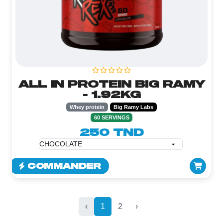
ALL IN PROTEIN BIG RAMY
- 1.92KG
Whey protein
Big Ramy Labs
60 SERVINGS
250 TND
COMMANDER
‹
1
2
›