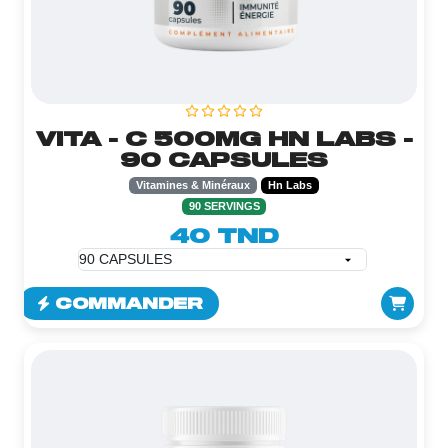
VITA - C 500MG HN LABS -
90 CAPSULES
Vitamines & Minéraux
Hn Labs
90 SERVINGS
40 TND
COMMANDER