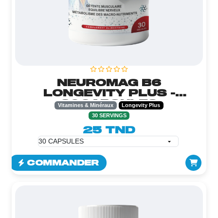
NEUROMAG B6
LONGEVITY PLUS -
30CAPSULES
Vitamines & Minéraux
Longevity Plus
30 SERVINGS
25 TND
COMMANDER