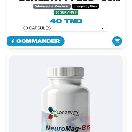
CAPSULES
Vitamines & Minéraux
Longevity Plus
60 SERVINGS
40 TND
COMMANDER