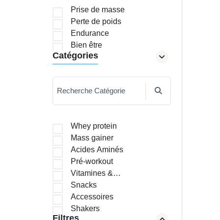
Prise de masse
Perte de poids
Endurance
Bien être
Catégories
Recherche Catégorie
Whey protein
Mass gainer
Acides Aminés
Pré-workout
Vitamines &
Minéraux
Snacks
Accessoires
Shakers
Filtres
Brûleurs de graisses