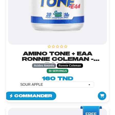
AMINO TONE + EAA
RONNIE COLEMAN -
540GR
Acides Aminés
Ronnie Coleman
30 SERVINGS
160 TND
COMMANDER