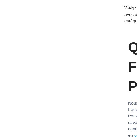
Weight
avec 
catégo
Q
F
P
Nous
fréq
trou
savo
cont
en
c