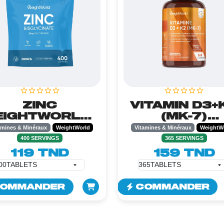
ZINC
VITAMIN D3+
IGHTWORLD -
(MK-7)
400TABLETS
WEIGHTWORL
amines & Minéraux
WeightWorld
Vitamines & Minéraux
WeightW
365TABLET
400 SERVINGS
365 SERVINGS
119 TND
159 TND
OMMANDER
COMMANDER