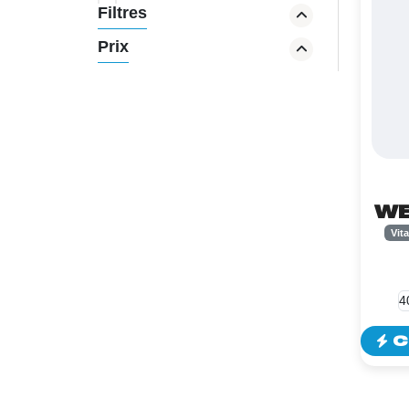
Filtres
Brûleurs de graisses
Créatine
Prix
Carbs
Boosteur de Testo
Joint flex
Oméga-3
WE
Vit
C