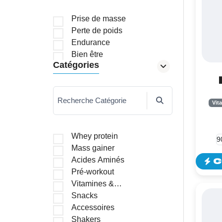
Prise de masse
Perte de poids
Endurance
Bien être
Catégories
WE
Recherche Catégorie
Vit
9
Whey protein
Mass gainer
Acides Aminés
C
Pré-workout
Vitamines &
Minéraux
Snacks
Accessoires
Shakers