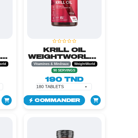
KRILL OIL
D -
WEIGHTWORLD -
ES
180 SOFTGELS
orld
Vitamines & Minéraux
WeightWorld
90 SERVINGS
190 TND
COMMANDER