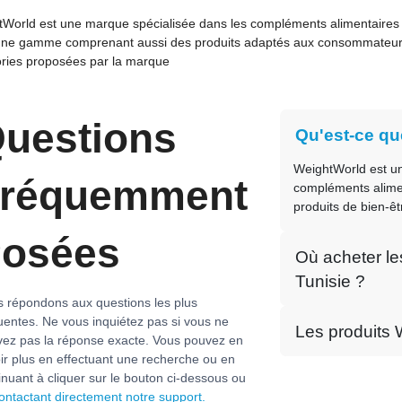
World est une marque spécialisée dans les compléments alimentaires (vi
une gamme comprenant aussi des produits adaptés aux consommateurs
ries proposées par la marque
uestions
Qu'est-ce qu
WeightWorld est u
réquemment
compléments alimen
produits de bien-ê
osées
Où acheter le
Tunisie ?
 répondons aux questions les plus
uentes. Ne vous inquiétez pas si vous ne
Les produits 
vez pas la réponse exacte. Vous pouvez en
ir plus en effectuant une recherche ou en
inuant à cliquer sur le bouton ci-dessous ou
ontactant directement notre support.