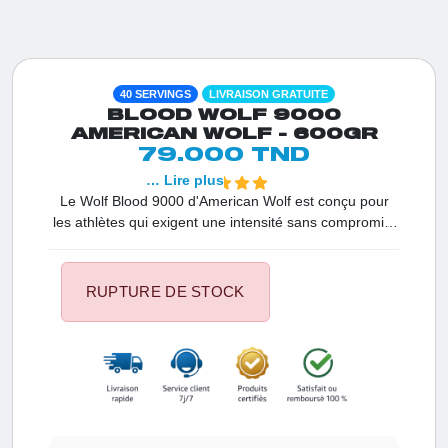
40 SERVINGS
LIVRAISON GRATUITE
BLOOD WOLF 9000
AMERICAN WOLF - 600GR
79.000 TND
… Lire plus
Le Wolf Blood 9000 d'American Wolf est conçu pour
les athlètes qui exigent une intensité sans compromis.
Ce pré-workout de haute qualité combine des dosages
massifs de Citrulline Malate, Bêta-Alanine et Créatine
pour déclencher une congestion maximale et une
RUPTURE DE STOCK
puissance explosive dès la première série. Grâce à
l'ajout de Taurine et de Ginseng, il garantit une
concentration d'acier et une vigilance accrue. C'est
l'outil ultime en Tunisie pour transformer vos séances
et atteindre une performance maximale tout en
repoussant les limites de la fatigue.