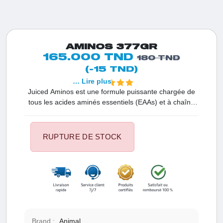
AMINOS 377GR
165.000 TND
180 TND
(-15 TND)
… Lire plus
Juiced Aminos est une formule puissante chargée de
tous les acides aminés essentiels (EAAs) et à chaîne
ramifiée (BCAAs) nécessaires pour favoriser une
croissance musculaire et une force extrêmes. Cette
composition avancée inclut également des mélanges
RUPTURE DE STOCK
brevetés d'acides aminés conçus pour offrir des effets
anaboliques encore plus puissants que les formules
d'acides aminés classiques.
Brand :
Animal