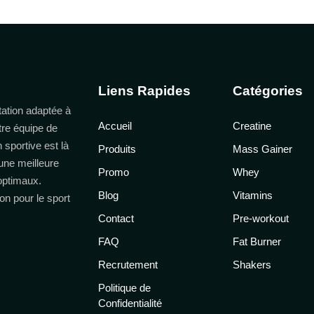
Liens Rapides
Catégories
ation adaptée à
Accueil
Creatine
tre équipe de
n sportive est là
Produits
Mass Gainer
une meilleure
Promo
Whey
 optimaux.
Blog
Vitamins
on pour le sport
Contact
Pre-workout
FAQ
Fat Burner
Recrutement
Shakers
Politique de
Confidentialité