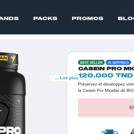
ANDS
PACKS
PROMOS
BLO
BEST SELLER
30 SERVINGS
CASEIN PRO MI
120.000 TND
… Lire plus
Préservez et développez votr
la Casein Pro Micellar de BI
est l'alliée incontournable de
nocturne optimale et une prot
R