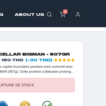
0
G
ABOUT US
CELLAR BIGMAN - 907GR
(-30 TND)
150 TND
e capital musculaire pendant votre sommeil avec
GMAN (907g). Cette protéine à libération prolongée
s sportifs en Tunisie qui exigent une récupération
ection anti-catabolique de haute qualité.
UPTURE DE STOCK