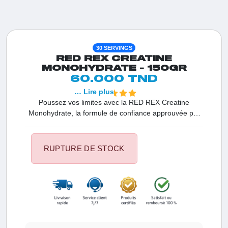
30 SERVINGS
RED REX CREATINE
MONOHYDRATE - 150GR
60.000 TND
… Lire plus
Poussez vos limites avec la RED REX Creatine
Monohydrate, la formule de confiance approuvée par
Big Ramy. Avec 5000 mg de créatine pure par dose, ce
complément est le moteur essentiel pour tout athlète
en Tunisie cherchant une puissance explosive, une
RUPTURE DE STOCK
meilleure endurance et un volume musculaire massif.