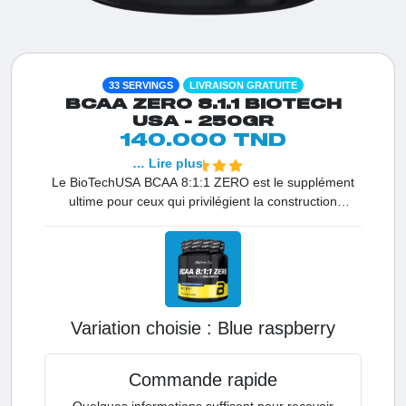
33 SERVINGS
LIVRAISON GRATUITE
BCAA ZERO 8.1.1 BIOTECH
USA - 250GR
140.000 TND
… Lire plus
Le BioTechUSA BCAA 8:1:1 ZERO est le supplément
ultime pour ceux qui privilégient la construction
musculaire pure. Avec une répartition massive en
faveur de la Leucine, cet acide aminé clé déclenche la
synthèse protéique comme aucun autre. En Tunisie, ce
produit est le premier choix pour stopper le
catabolisme et garantir des résultats rapides sur votre
volume. Sa formule sans sucre assure une absorption
Variation choisie :
blue raspberry
optimale pour une performance maximale sans
calories superflues.
Commande rapide
Quelques informations suffisent pour recevoir