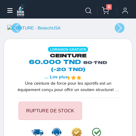
0
LIVRAISON GRATUITE
CEINTURE
60.000 TND
80 TND
(-20 TND)
… Lire plus
Une ceinture de force pour les sportifs est un
équipement conçu pour offrir un soutien structurel et
une stabilité supplémentaire à la région lombaire de la
colonne vertébrale pendant des activités physiques
intensives, notamment les exercices de levage de
RUPTURE DE STOCK
poids. Elle est souvent utilisée pour minimiser le stress
sur le bas du dos, renforcer la posture et aider à
prévenir les blessures.