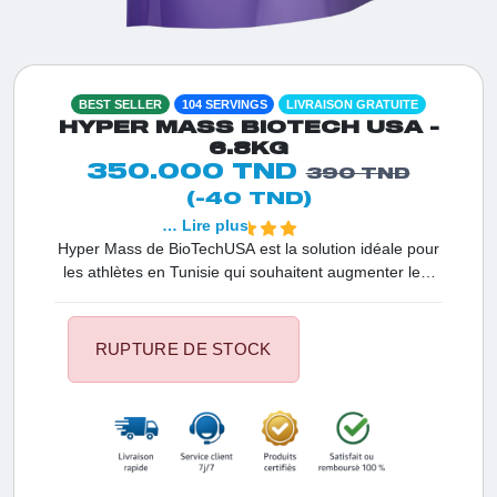
BEST SELLER
104 SERVINGS
LIVRAISON GRATUITE
HYPER MASS BIOTECH USA -
6.8KG
350.000 TND
390 TND
(-40 TND)
… Lire plus
Hyper Mass de BioTechUSA est la solution idéale pour
les athlètes en Tunisie qui souhaitent augmenter leur
volume sans prendre de gras superflu. Ce gainer de
haute qualité se distingue par sa composition
équilibrée : la TriCarbo Matrix assure une énergie
RUPTURE DE STOCK
durable, tandis que son complexe protéique (Whey,
Caséine, Isolat) nourrit vos fibres musculaires en
continu. Enrichi en créatine pour la puissance et en
fibres pour une digestion parfaite, Hyper Mass garantit
une performance maximale et une croissance
musculaire progressive.