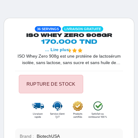
36 SERVINGS
LIVRAISON GRATUITE
ISO WHEY ZERO 908GR
170.000 TND
… Lire plus
ISO Whey Zero 908g est une protéine de lactosérum
isolée, sans lactose, sans sucre et sans huile de
palme. Enrichie en BCAA et glutamine, elle offre 42g
de protéines par portion de 50g, idéale pour soutenir la
récupération musculaire et optimiser vos
RUPTURE DE STOCK
performances.
Brand :
BiotechUSA