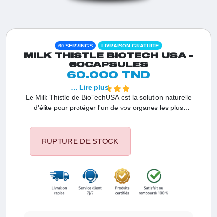
60 SERVINGS
LIVRAISON GRATUITE
MILK THISTLE BIOTECH USA -
60CAPSULES
60.000 TND
… Lire plus
Le Milk Thistle de BioTechUSA est la solution naturelle
d'élite pour protéger l'un de vos organes les plus
sollicités : le foie. En Tunisie, ce complément est le
premier choix des sportifs et des personnes
soucieuses de leur santé pour purifier leur organisme.
RUPTURE DE STOCK
Sa haute concentration en actifs assure une absorption
optimale pour des résultats rapides sur votre digestion
et votre bien-être général.