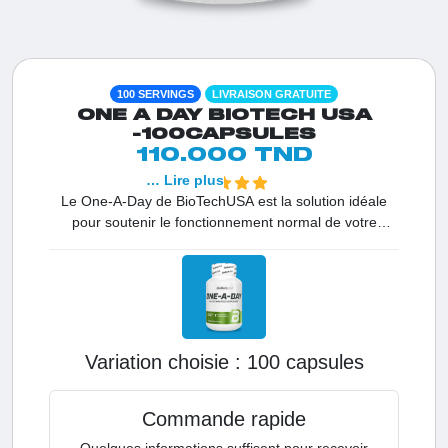
100 SERVINGS
LIVRAISON GRATUITE
ONE A DAY BIOTECH USA
-100CAPSULES
110.000 TND
… Lire plus
Le One-A-Day de BioTechUSA est la solution idéale
pour soutenir le fonctionnement normal de votre
organisme en un seul geste. En Tunisie, c'est le
premier choix pour ceux qui recherchent une base
nutritionnelle solide. Sa formule de haute qualité
assure une absorption optimale pour garantir des
résultats rapides sur votre niveau de vitalité et votre
résistance quotidienne.
Variation choisie :
100 capsules
Commande rapide
Quelques informations suffisent pour recevoir