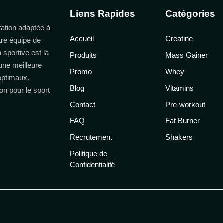
Liens Rapides
Catégories
ation adaptée à
Accueil
Creatine
tre équipe de
n sportive est là
Produits
Mass Gainer
une meilleure
Promo
Whey
 optimaux.
Blog
Vitamins
on pour le sport
Contact
Pre-workout
FAQ
Fat Burner
Recrutement
Shakers
Politique de
Confidentialité