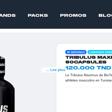
ANDS
PACKS
PROMOS
BLO
90 SERVINGS
LIVRAISON GRA
TRIBULUS MAXI
90CAPSULES
120.000 TND
… Lire plus
Le Tribulus Maximus de BioT
athlètes masculins en Tunisie
délivre une dose ultra-concen
sélectionné pour sa pureté et
repousser leurs limites, ce b
des nutriments pour soutenir v
performance maximale, le tou
santé.