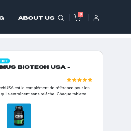
0
G
ABOUT US
TUITE
MUS BIOTECH USA -
echUSA est le complément de référence pour les
 qui s'entraînent sans relâche. Chaque tablette
trée de 1500 mg d'extrait de Tribulus Terrestris,
 son efficacité. Conçu pour ceux qui veulent
ooster naturel favorise une absorption optimale
otre croissance musculaire, votre vitalité et votre
t garanti sans stéroïdes et sans danger pour la