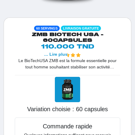
60 SERVINGS
LIVRAISON GRATUITE
ZMB BIOTECH USA -
60CAPSULES
110.000 TND
… Lire plus
Le BioTechUSA ZMB est la formule essentielle pour
tout homme souhaitant stabiliser son activité
hormonale et booster sa vitalité. Passé 30 ans, la
production naturelle de testostérone décline ; le ZMB
intervient comme un soutien de haute qualité pour
maintenir un taux optimal dans le sang. Grâce à
l'utilisation de zinc organique (gluconate de zinc), ce
complément garantit une absorption optimale pour des
Variation choisie :
60 capsules
résultats rapides sur votre énergie, votre sommeil et
votre performance maximale en Tunisie.
Commande rapide
Quelques informations suffisent pour recevoir