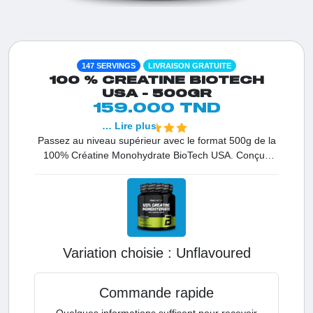
147 SERVINGS
LIVRAISON GRATUITE
100 % CREATINE BIOTECH
USA - 500GR
159.000 TND
… Lire plus
Passez au niveau supérieur avec le format 500g de la
100% Créatine Monohydrate BioTech USA. Conçue
pour les athlètes exigeants en Tunisie, cette formule
offre une pureté exceptionnelle pour décupler votre
puissance explosive et accélérer votre prise de masse
lors d'entraînements intensifs.
Variation choisie :
unflavoured
Commande rapide
Quelques informations suffisent pour recevoir