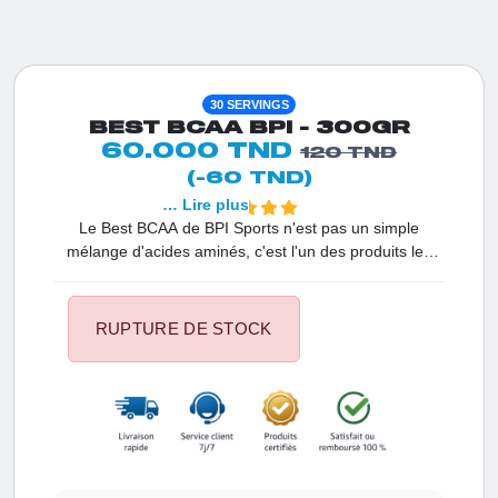
30 SERVINGS
BEST BCAA BPI - 300GR
60.000 TND
120 TND
(-60 TND)
… Lire plus
Le Best BCAA de BPI Sports n'est pas un simple
mélange d'acides aminés, c'est l'un des produits les
plus vendus de l'histoire de la nutrition sportive. En
Tunisie, il est le premier choix des athlètes qui veulent
transformer leur physique. Sa formule unique lie les
RUPTURE DE STOCK
BCAA à une matrice de CLA, offrant une double action
: une récupération foudroyante et un soutien à la perte
de gras. C'est l'outil de haute qualité indispensable
pour garantir des résultats rapides sur votre
musculature et votre vitalité.