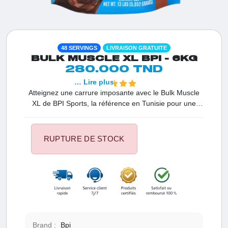
48 SERVINGS
LIVRAISON GRATUITE
BULK MUSCLE XL BPI - 6KG
280.000 TND
… Lire plus
Atteignez une carrure imposante avec le Bulk Muscle
XL de BPI Sports, la référence en Tunisie pour une
prise de masse solide et durable. Spécialement
formulé pour les athlètes aux besoins caloriques
élevés, ce gainer de haute qualité combine puissance
RUPTURE DE STOCK
et pureté. C'est le premier choix pour obtenir des
résultats rapides tout en apportant une vitalité
exceptionnelle à vos entraînements les plus intenses.
Brand :
Bpi