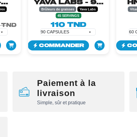
-
YAVA LABS - 90
H
ES
CAPSULES
rex
Brûleurs de graisses
Yava Labs
Vita
45 SERVINGS
110 TND
 TND
COMMANDER
CO
Paiement à la
livraison
Simple, sûr et pratique