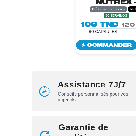
NUTREX 
60CAPSUL
Brûleurs de graisses
Nut
60 SERVINGS
109 TND
120
COMMANDER
Assistance 7J/7
Conseils personnalisés pour vos
objectifs
Garantie de