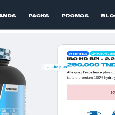
ANDS
PACKS
PROMOS
BLO
69 SERVINGS
LIVRAISON GRA
ISO HD BPI - 2.
290.000 TN
… Lire plus
Atteignez l'excellence physi
isolate premium 100% hydrolys
visent une croissance muscu
protéines pures par dose et z
R
optimale pour nourrir vos mus