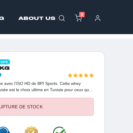
0
G
ABOUT US
TUITE
2KG
D
que avec l'ISO HD de BPI Sports. Cette whey
ée est le choix ultime en Tunisie pour ceux qui
laire sèche sans aucun compromis. Avec 25g de
éro sucre ajouté, elle garantit une absorption
UPTURE DE STOCK
cles instantanément et booster votre vitalité.