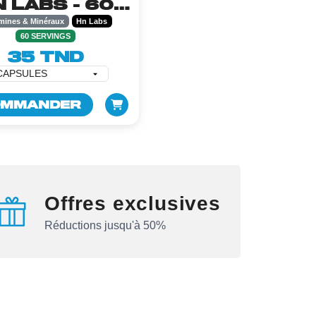
N LABS - 60
CAPSULES
mines & Minéraux
Hn Labs
60 SERVINGS
35 TND
MMANDER
Offres exclusives
Réductions jusqu'à 50%