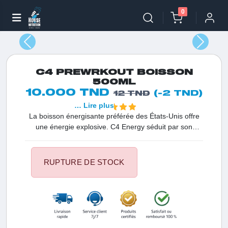
0
C4 PREWRKOUT BOISSON
500ML
10.000 TND
(-2 TND)
12 TND
… Lire plus
La boisson énergisante préférée des États-Unis offre
une énergie explosive. C4 Energy séduit par son
incroyable saveur sans sucre, sans calories, sans
arômes artificiels, et sans compromis sur le goût.
Propulsée par des ingrédients cliniquement étudiés tels
RUPTURE DE STOCK
que la CarnoSyn Beta Alanine et la Beta Power
Bétaïne, cette boisson est conçue pour augmenter
votre niveau d'énergie.