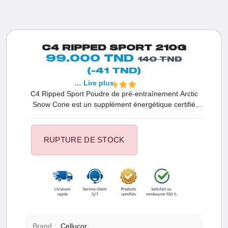
C4 RIPPED SPORT 210G
99.000 TND
140 TND
(-41 TND)
… Lire plus
C4 Ripped Sport Poudre de pré-entraînement Arctic
Snow Cone est un supplément énergétique certifié
NSF pour le sport, idéal pour hommes et femmes.
Avec 135 mg de caféine par portion, cette formule
sans sucre offre des avantages pour la perte de poids.
RUPTURE DE STOCK
Chaque boîte contient 30 portions pour des
entraînements intenses et efficaces.
Brand :
Cellucor