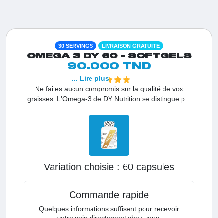
30 SERVINGS
LIVRAISON GRATUITE
OMEGA 3 DY 60 - SOFTGELS
90.000 TND
… Lire plus
Ne faites aucun compromis sur la qualité de vos
graisses. L'Omega-3 de DY Nutrition se distingue par
une pureté absolue et une stabilité totale, garantissant
une huile de poisson non oxydée. Avec un dosage
puissant de 660mg EPA et 440mg DHA, protégez votre
cœur, votre cerveau et vos articulations avec les
standards d'excellence de Dorian Yates.
Variation choisie :
60 capsules
Commande rapide
Quelques informations suffisent pour recevoir
votre soin directement chez vous.