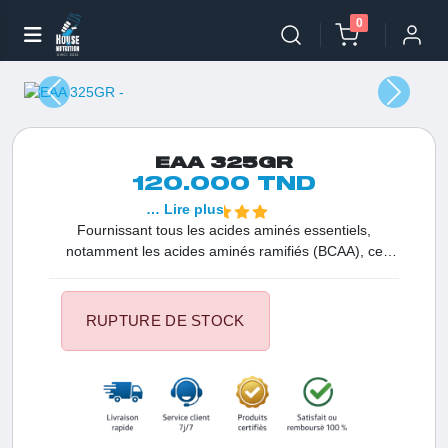
0
EAA 325GR
120.000 TND
… Lire plus
Fournissant tous les acides aminés essentiels,
notamment les acides aminés ramifiés (BCAA), ce
produit est idéal pour stimuler la synthèse protéique et
favoriser une amélioration durable post entraînement.
RUPTURE DE STOCK