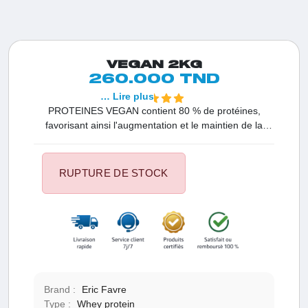
VEGAN 2KG
260.000 TND
… Lire plus
PROTEINES VEGAN contient 80 % de protéines,
favorisant ainsi l'augmentation et le maintien de la
masse musculaire. Il est également enrichi en
ModCarb™, un mélange de glucides issus de céréales
biologiques telles que l'avoine, le sarrasin, le quinoa,
RUPTURE DE STOCK
l'amarante et le millet.
Brand :
Eric Favre
Type :
Whey protein