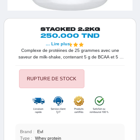
STACKED 2.2KG
250.000 TND
… Lire plus
Complexe de protéines de 25 grammes avec une
saveur de milk-shake, contenant 5 g de BCAA et 5 g
de glutamine pour stimuler vos résultats. Mélange de
protéines à plusieurs étapes comprenant 5 protéines à
libération rapide, moyenne et lente. Chaque portion
RUPTURE DE STOCK
contient : 25 grammes de protéines 6 grammes de
BCAA 5 grammes de glutamine Faible teneur en sucre
Sans gluten
Brand :
Evl
Type :
Whey protein