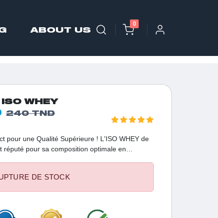
0
G
ABOUT US
 ISO WHEY
D
240 TND
trict pour une Qualité Supérieure ! L'ISO WHEY de
réputé pour sa composition optimale en
ment 1,2 % de glucides. Cette protéine est
 et présente un contenu élevé en acides aminés à
UPTURE DE STOCK
tiels pour la croissance et la réparation