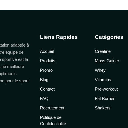
Liens Rapides
Catégories
ation adaptée à
Accueil
Creatine
tre équipe de
n sportive est là
Produits
Mass Gainer
une meilleure
Promo
Whey
 optimaux.
Blog
Vitamins
on pour le sport
Contact
Pre-workout
FAQ
Fat Burner
Recrutement
Shakers
Politique de
Confidentialité