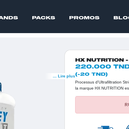
ANDS
PACKS
PROMOS
BLO
HX NUTRITION -
220.000 TN
(-20 TND)
… Lire plus
Processus d'Ultrafiltration S
la marque HX NUTRITION est 
matières grasses, avec seule
formulée sans sucres ajoutés
R
chaîne ramifiée (BCAA), essen
musculaire.