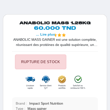
ANABOLIC MASS 1.28KG
60.000 TND
… Lire plus
ANABOLIC MASS GAINER est une solution complète,
réunissant des protéines de qualité supérieure, un
mélange de glucides équilibré et un complexe de
micronutriments essentiels composé de 12 vitamines
et 5 minéraux.
RUPTURE DE STOCK
Brand :
Impact Sport Nutrition
Type :
Mass gainer