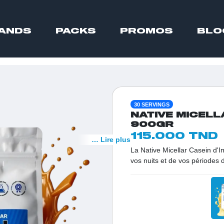
ANDS
PACKS
PROMOS
BLO
30 SERVINGS
NATIVE MICELL
900GR
115.000 TND
… Lire plus
La Native Micellar Casein d'Im
vos nuits et de vos périodes d
capacité à nourrir les muscl
de filtration douce, cette pro
optimale et progressive des a
même sans apport alimentair