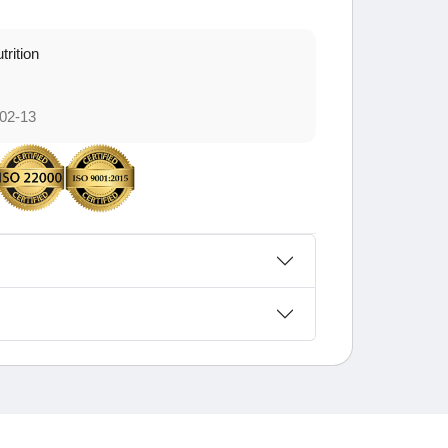
trition
02-13