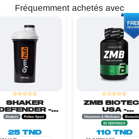
Fréquemment achetés avec
SHAKER
ZMB BIOTE
DEFENDER -
USA -
600ML
60CAPSUL
Shakers
Polleo Sport
Vitamines & Minéraux
Biotech
60 SERVINGS
25 TND
110 TND