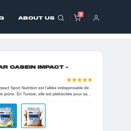
0
G
ABOUT US
AR CASEIN IMPACT -
pact Sport Nutrition est l'alliée indispensable de
e jeûne. En Tunisie, elle est plébiscitée pour sa
es pendant plusieurs heures. Grâce à son procédé
téine de haute qualité assure une absorption
cides aminés, garantissant une vitalité constante
e immédiat.