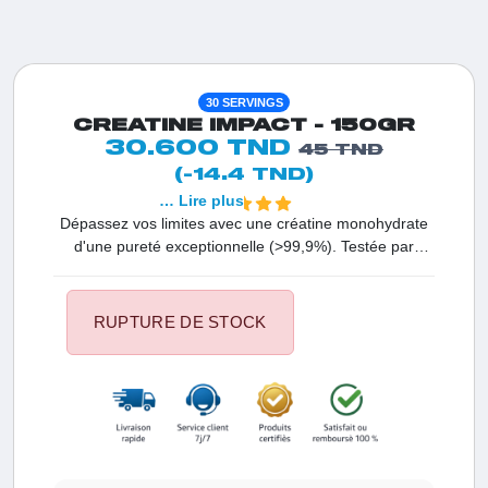
30 SERVINGS
CREATINE IMPACT - 150GR
30.600 TND
45 TND
(-14.4 TND)
… Lire plus
Dépassez vos limites avec une créatine monohydrate
d'une pureté exceptionnelle (>99,9%). Testée par
chromatographie (HPLC), cette poudre ultra-fine
garantit une dispersion totale et une efficacité
maximale sans aucun additif. Le choix des sportifs
RUPTURE DE STOCK
exigeants en Tunisie qui misent sur la science plutôt
que sur le marketing.