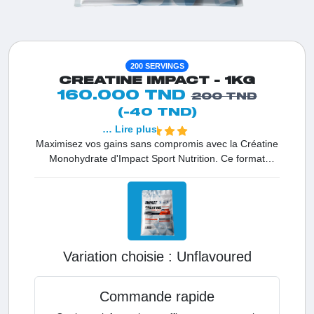
200 SERVINGS
CREATINE IMPACT - 1KG
160.000 TND
200 TND
(-40 TND)
… Lire plus
Maximisez vos gains sans compromis avec la Créatine
Monohydrate d'Impact Sport Nutrition. Ce format
généreux de 1KG offre une pureté exceptionnelle de
99,9% (testée HPLC), garantissant aux sportifs en
Tunisie une efficacité brute pour la force, l'endurance
et la croissance musculaire, le tout à un prix
imbattable.
Variation choisie :
unflavoured
Commande rapide