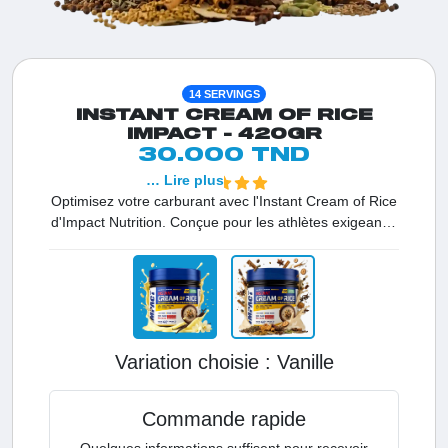
14 SERVINGS
INSTANT CREAM OF RICE
IMPACT - 420GR
30.000 TND
… Lire plus
Optimisez votre carburant avec l'Instant Cream of Rice
d'Impact Nutrition. Conçue pour les athlètes exigeants,
cette crème de riz offre une recharge glycogénique
rapide et une digestion 'Flash' sans aucun inconfort
gastrique. Naturellement sans gluten et
hypoallergénique, c'est le choix n°1 des professionnels
pour une énergie stable et une récupération
musculaire efficace.
Variation choisie :
vanille
Commande rapide
Quelques informations suffisent pour recevoir