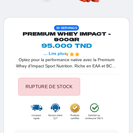
30 SERVINGS
PREMIUM WHEY IMPACT -
900GR
95.000 TND
… Lire plus
Optez pour la performance native avec la Premium
Whey d'Impact Sport Nutrition. Riche en EAA et BCAA
(ratio 2:1:1), cette protéine favorise une récupération
immédiate et une croissance musculaire durable. Sa
digestibilité optimale en fait l'alliée parfaite pour vos
RUPTURE DE STOCK
collations post-entraînement en Tunisie