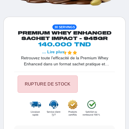
30 SERVINGS
PREMIUM WHEY ENHANCED
SACHET IMPACT - 945GR
140.000 TND
… Lire plus
Retrouvez toute l'efficacité de la Premium Whey
Enhanced dans un format sachet pratique et
refermable. Avec 23g de protéines nettes et le
complexe enzymatique DigeZyme®, ce format est idéal
pour stimuler votre croissance musculaire où que vous
RUPTURE DE STOCK
soyez. Profitez d'une absorption optimale et d'une
performance maximale sans encombrement, tout en
bénéficiant d'une solution à l'efficacité prouvée pour
votre récupération.