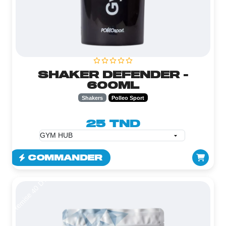
SHAKER DEFENDER -
600ML
Shakers
Polleo Sport
25 TND
COMMANDER
Remise 40 DT