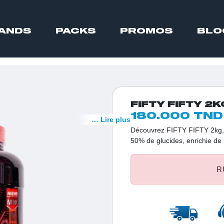
ANDS
PACKS
PROMOS
BLO
FIFTY FIFTY 2K
180.000 TND
… Lire plus
Découvrez FIFTY FIFTY 2kg, 
50% de glucides, enrichie de
Sans graisses trans, c'est le 
fitness.
R