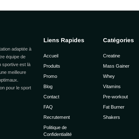
Liens Rapides
Catégories
ation adaptée à
Accueil
Creatine
tre équipe de
n sportive est là
Produits
Mass Gainer
une meilleure
Promo
Whey
 optimaux.
Blog
Vitamins
on pour le sport
Contact
Pre-workout
FAQ
Fat Burner
Recrutement
Shakers
Politique de
Confidentialité