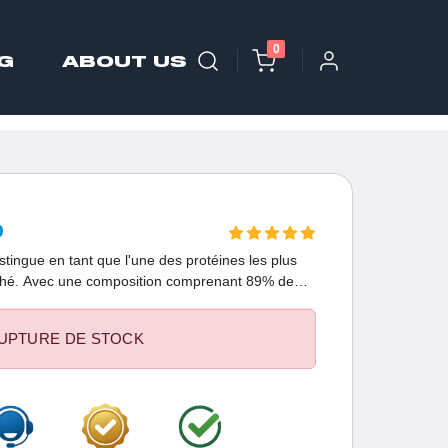
0
G
ABOUT US
D
ngue en tant que l'une des protéines les plus
rché. Avec une composition comprenant 89% de
tra-rapide et des saveurs exceptionnelles, cette
plet d'acides aminés, dont la glutamine et les
UPTURE DE STOCK
veloppement d'une masse musculaire sèche et une
'entraînement.