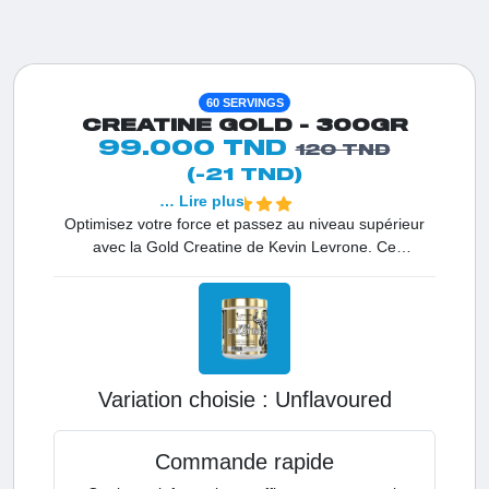
60 SERVINGS
CREATINE GOLD - 300GR
99.000 TND
120 TND
(-21 TND)
… Lire plus
Optimisez votre force et passez au niveau supérieur
avec la Gold Creatine de Kevin Levrone. Ce
complément de qualité supérieure est la référence
absolue pour les sportifs et adultes en Tunisie
pratiquant un exercice de haute intensité et cherchant
à maximiser leurs performances lors d'efforts explosifs.
Variation choisie :
unflavoured
Commande rapide