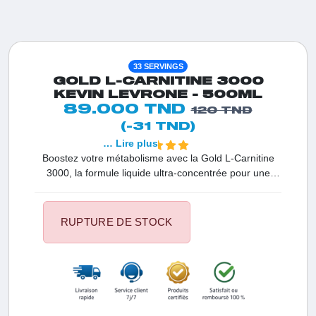
33 SERVINGS
GOLD L-CARNITINE 3000
KEVIN LEVRONE - 500ML
89.000 TND
120 TND
(-31 TND)
… Lire plus
Boostez votre métabolisme avec la Gold L-Carnitine
3000, la formule liquide ultra-concentrée pour une
perte de gras accélérée. Conçue pour transformer vos
graisses en énergie pure, elle vous offre une
endurance maximale lors de vos séances les plus
RUPTURE DE STOCK
intenses.