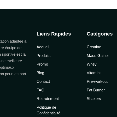
Liens Rapides
Catégories
ation adaptée à
Accueil
Creatine
tre équipe de
n sportive est là
Produits
Mass Gainer
une meilleure
Promo
Whey
 optimaux.
Blog
Vitamins
on pour le sport
Contact
Pre-workout
FAQ
Fat Burner
Recrutement
Shakers
Politique de
Confidentialité