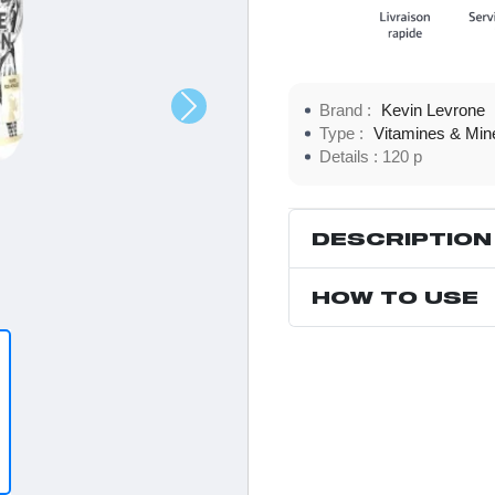
potassium, biotine, vitamine 
Brand :
Kevin Levrone
Type :
Vitamines & Min
Details :
120 p
DESCRIPTION
HOW TO USE