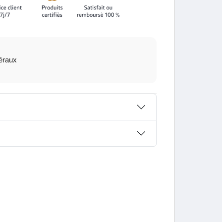
B12.
éraux