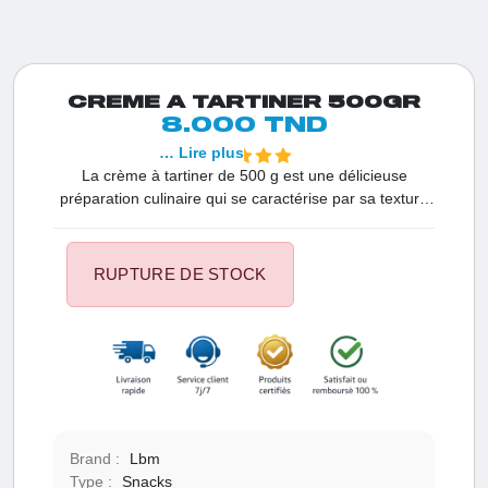
CREME A TARTINER 500GR
8.000 TND
… Lire plus
La crème à tartiner de 500 g est une délicieuse
préparation culinaire qui se caractérise par sa texture
onctueuse et son goût savoureux. Cette crème est
idéale pour être étalée sur du pain, des biscuits, des
crêpes ou d'autres collations. Elle se distingue par ses
RUPTURE DE STOCK
ingrédients de qualité soigneusement sélectionnés,
offrant une expérience gustative agréable. Sa formule
peut varier selon les marques et les préférences, mais
elle est généralement conçue pour satisfaire les
amateurs de douceurs.
Brand :
Lbm
Type :
Snacks