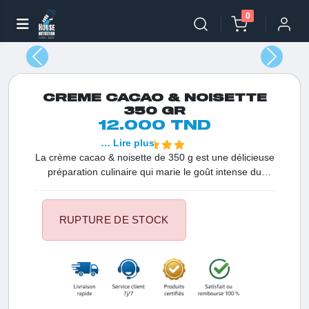
0
CREME CACAO & NOISETTE
350 GR
12.000 TND
… Lire plus
La crème cacao & noisette de 350 g est une délicieuse
préparation culinaire qui marie le goût intense du
cacao avec la douceur des noisettes. Cette crème à
tartiner est conçue pour satisfaire les amateurs de
saveurs chocolatées et de fruits à coque. Elle peut être
RUPTURE DE STOCK
étalée sur du pain, des crêpes, des gaufres ou utilisée
comme ingrédient dans diverses recettes sucrées.