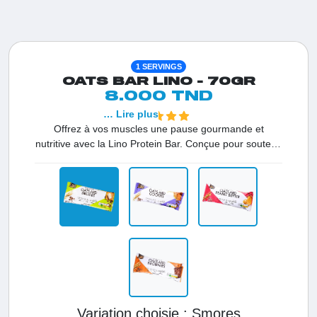
1 SERVINGS
OATS BAR LINO - 70GR
8.000 TND
… Lire plus
Offrez à vos muscles une pause gourmande et
nutritive avec la Lino Protein Bar. Conçue pour soutenir
votre style de vie actif, elle combine un apport élevé en
protéines et des glucides complexes pour fournir une
énergie durable, stopper la faim et optimiser votre
récupération après vos entraînements intenses en
Tunisie
Variation choisie :
smores