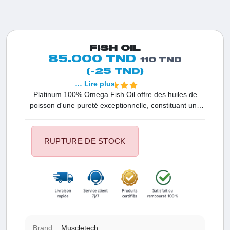
FISH OIL
85.000 TND
110 TND
(-25 TND)
… Lire plus
Platinum 100% Omega Fish Oil offre des huiles de
poisson d'une pureté exceptionnelle, constituant une
source remarquable d'acides gras oméga-3, dont
l'acide docosahexaénoïque (DHA) et l'acide
eicosapentaénoïque (EPA). Ces huiles de poisson
RUPTURE DE STOCK
contribuent à accélérer le processus de récupération, à
favoriser la combustion des graisses corporelles et à
soutenir le développement musculaire.
Brand :
Muscletech