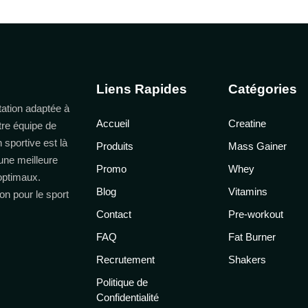
Liens Rapides
Catégories
ation adaptée à
Accueil
Creatine
tre équipe de
n sportive est là
Produits
Mass Gainer
une meilleure
Promo
Whey
 optimaux.
Blog
Vitamins
on pour le sport
Contact
Pre-workout
FAQ
Fat Burner
Recrutement
Shakers
Politique de
Confidentialité