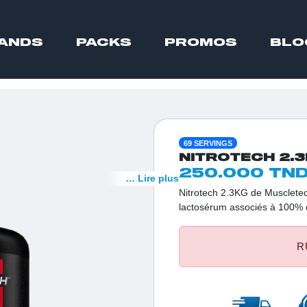
ANDS
PACKS
PROMOS
BLO
69 SERVINGS
NITROTECH 2.
250.000 TN
… Lire plus
Nitrotech 2.3KG de Muscletec
lactosérum associés à 100% d
protéines à action rapide. Ch
BCAA et 4g de glutamine pour 
R
récupération. Disponible dans
gustatives.