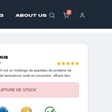
0
G
ABOUT US
3KG
D
h est un mélange de peptides de protéine de
e lactosérum isolé et concentré, offrant des
aque portion fournit 24g de protéines, 5,5g de
soutenir la croissance musculaire et la
UPTURE DE STOCK
 diverses saveurs pour satisfaire vos préférences