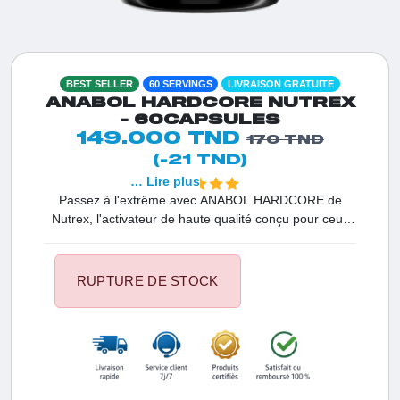
BEST SELLER
60 SERVINGS
LIVRAISON GRATUITE
ANABOL HARDCORE NUTREX
- 60CAPSULES
149.000 TND
170 TND
(-21 TND)
… Lire plus
Passez à l'extrême avec ANABOL HARDCORE de
Nutrex, l'activateur de haute qualité conçu pour ceux
qui exigent un physique hors du commun. En Tunisie,
c'est le premier choix pour déclencher une synthèse
protéique intense et obtenir ce look musclé ultra-sec et
RUPTURE DE STOCK
dense. Grâce à ses capsules liquides, il assure une
absorption optimale pour garantir des résultats rapides
sur votre force et votre développement musculaire.