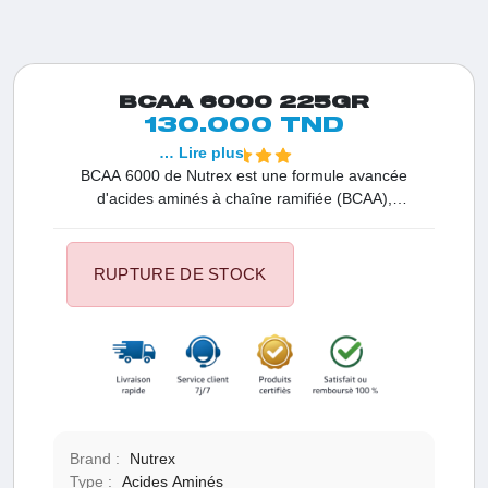
BCAA 6000 225GR
130.000 TND
… Lire plus
BCAA 6000 de Nutrex est une formule avancée
d'acides aminés à chaîne ramifiée (BCAA),
spécialement conçue pour favoriser la récupération
musculaire, la croissance et la performance pendant
l'entraînement. Chaque portion de 225g offre une
RUPTURE DE STOCK
puissante combinaison de L-leucine, L-isoleucine et L-
valine dans un rapport idéal pour soutenir vos objectifs
sportifs. Enrichi en BCAA micronisés pour une
absorption optimale, ce produit de haute qualité de
Nutrex est un choix optimal pour les athlètes soucieux
de leurs performances.
Brand :
Nutrex
Type :
Acides Aminés