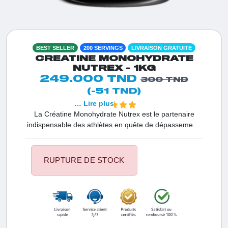
BEST SELLER
200 SERVINGS
LIVRAISON GRATUITE
CREATINE MONOHYDRATE
NUTREX - 1KG
249.000 TND
300 TND
(-51 TND)
… Lire plus
La Créatine Monohydrate Nutrex est le partenaire
indispensable des athlètes en quête de dépassement.
En Tunisie, ce supplément micronisé de haute qualité
est reconnu pour sa capacité à transformer vos
entraînements en véritables démonstrations de force.
RUPTURE DE STOCK
Sa finesse exceptionnelle garantit une absorption
optimale et une solubilité parfaite pour des résultats
rapides sur votre volume et votre puissance.